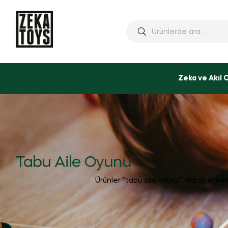
Ara:
Zeka ve Akıl 
Tabu Aile Oyunu
Ana Sayfa
Mağaza
Ürünler “tabu aile oyunu” olarak etike