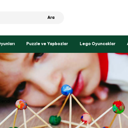
Ara
Oyunları
Puzzle ve Yapbozlar
Lego Oyuncaklar
tlendi