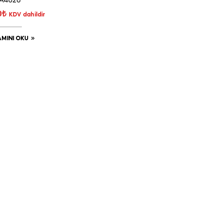
A4626
0
₺
KDV dahildir
MINI OKU