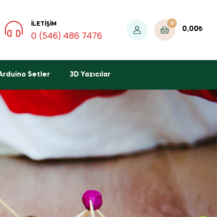
0
İLETIŞIM
0,00
₺
0 (546) 486 7476
Arduino Setler
3D Yazıcılar