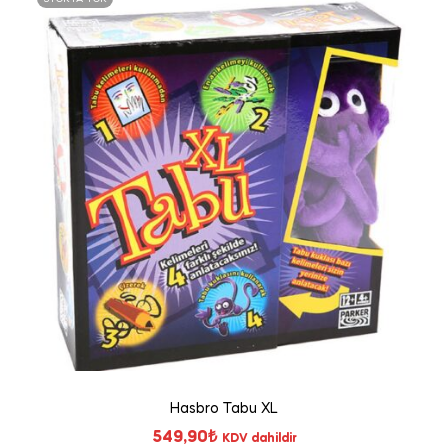
Hasbro Tabu XL
549,90
₺
KDV dahildir