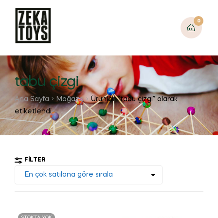
0
tabu çizgi
Ana Sayfa
Mağaza
Ürünler “tabu çizgi” olarak
etiketlendi
FILTER
STOKTA YOK