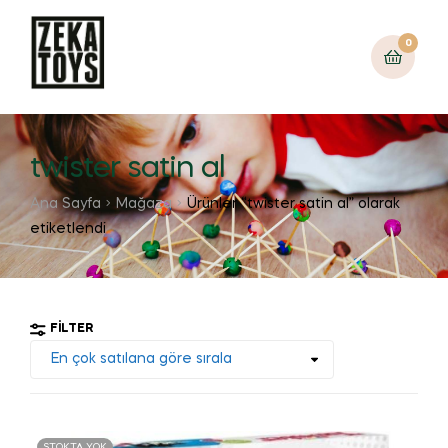
0
twister satin al
Ana Sayfa
Mağaza
Ürünler “twister satin al” olarak
etiketlendi
FILTER
STOKTA YOK