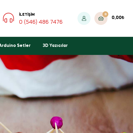
0
İLETIŞIM
0,00
₺
0 (546) 486 7476
Arduino Setler
3D Yazıcılar