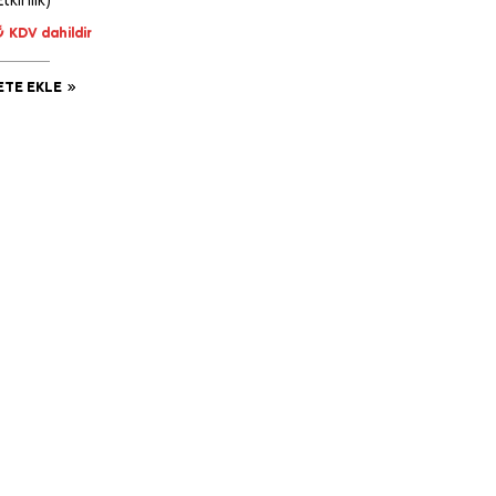
Etkinlik)
₺
KDV dahildir
ETE EKLE