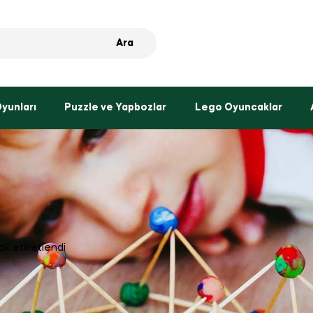
Ara
Oyunları
Puzzle ve Yapbozlar
Lego Oyuncaklar
ak etiketlendi