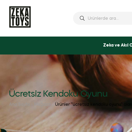
Ara:
Zeka ve Akıl 
Ücretsiz Kendoku Oyunu
Ana Sayfa
Mağaza
Ürünler “ücretsiz kendoku oyunu” olar