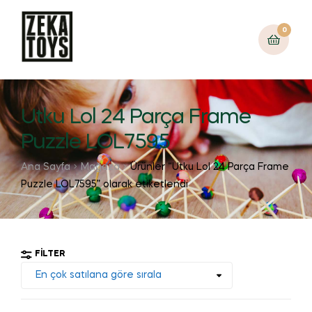
0
Utku Lol 24 Parça Frame
Puzzle LOL7595
Ana Sayfa
Mağaza
Ürünler “Utku Lol 24 Parça Frame
Puzzle LOL7595” olarak etiketlendi
FILTER