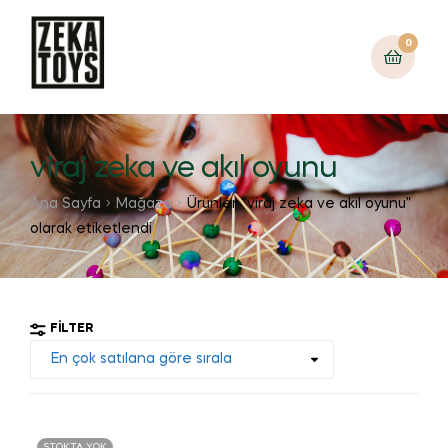
0
viraj zeka ve akıl oyunu
Ana Sayfa
Mağaza
Ürünler “viraj zeka ve akıl oyunu”
olarak etiketlendi
FILTER
STOKTA YOK