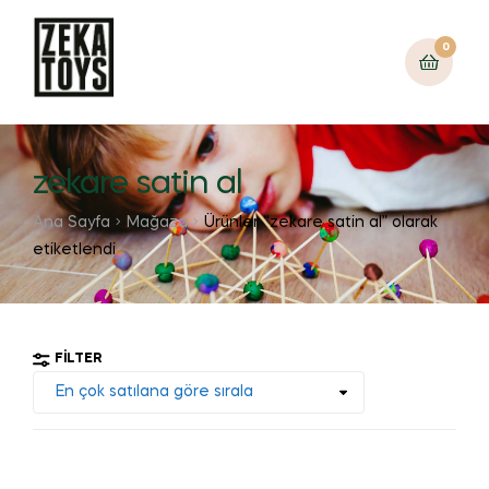
0
zekare satin al
Ana Sayfa
Mağaza
Ürünler “zekare satin al” olarak
etiketlendi
FILTER