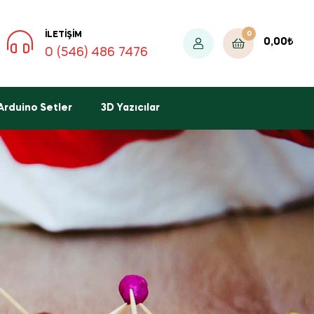
0
İLETIŞIM
0,00
₺
0 (546) 486 7476
Arduino Setler
3D Yazıcılar