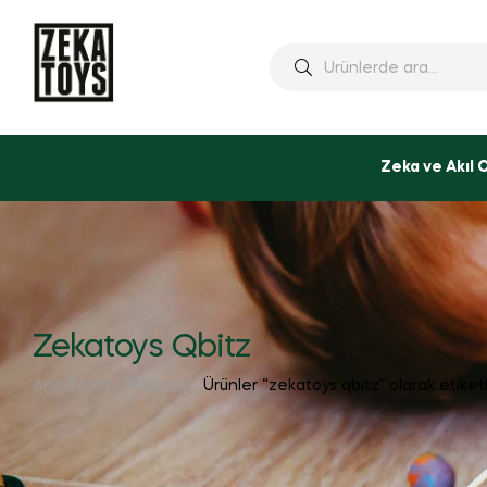
Ara:
Zeka ve Akıl 
Zekatoys Qbitz
Ana Sayfa
Mağaza
Ürünler “zekatoys qbitz” olarak etiket