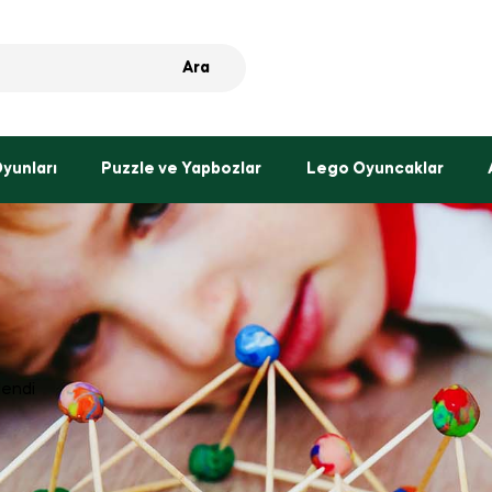
Ara
Oyunları
Puzzle ve Yapbozlar
Lego Oyuncaklar
lendi