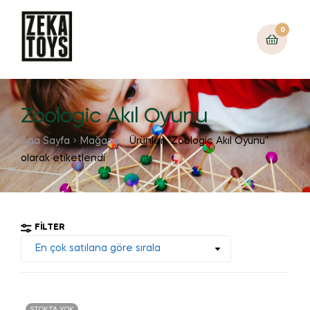
0
Zoologic Akıl Oyunu
Ana Sayfa
Mağaza
Ürünler “Zoologic Akıl Oyunu”
olarak etiketlendi
FILTER
STOKTA YOK