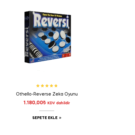
5 üzerinden
Othello-Reverse Zeka Oyunu
5.00
oy aldı
1.180,00
₺
KDV dahildir
SEPETE EKLE