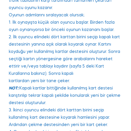
trafik tablasının karşı tarafından tamamen çıkartan
oyuncu oyunu kazanır.
Oyunun adımlarını sıralayacak olursak;
1. İlk oynayışta küçük olan oyuncu başlar. Birden fazla
oyun oynanıyorsa bir önceki oyunun kazananı başlar.
2. İlk oyuncu elindeki dört karttan birini seçip kapalı kart
destesinin yanına açık olarak koyarak oynar. Kartını
koyduğu yer kullanılmış kartlar destesini oluşturur. Sonra
seçtiği kartın yönergesine göre arabalarını hareket
ettirir ve/veya tablayı kaydırır (sayfa 5 deki Kart
Kurallarına bakınız). Sonra kapalı
kartlardan yeni bir tane çeker.
NOT:
Kapalı kartlar bittiğinde kullanılmış kart destesi
karıştırılıp tekrar kapalı şekilde konularak yeni bir çekme
destesi oluşturulur.
3. İkinci oyuncu elindeki dört karttan birini seçip
kullanılmış kart destesine koyarak hamlesini yapar.
Ardından çekme destesinden yeni bir kart çeker.