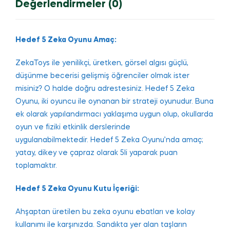
Değerlendirmeler (0)
Hedef 5 Zeka Oyunu Amaç:
ZekaToys ile yenilikçi, üretken, görsel algısı güçlü,
düşünme becerisi gelişmiş öğrenciler olmak ister
misiniz? O halde doğru adrestesiniz. Hedef 5 Zeka
Oyunu, iki oyuncu ile oynanan bir strateji oyunudur. Buna
ek olarak yapılandırmacı yaklaşıma uygun olup, okullarda
oyun ve fiziki etkinlik derslerinde
uygulanabilmektedir. Hedef 5 Zeka Oyunu’nda amaç;
yatay, dikey ve çapraz olarak 5li yaparak puan
toplamaktır.
Hedef 5 Zeka Oyunu Kutu İçeriği:
Ahşaptan üretilen bu zeka oyunu ebatları ve kolay
kullanımı ile karşınızda. Sandıkta yer alan taşların