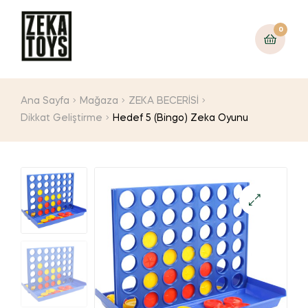
0
Ana Sayfa
Mağaza
ZEKA BECERİSİ
Dikkat Geliştirme
Hedef 5 (Bingo) Zeka Oyunu