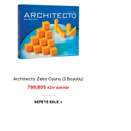
Architecto Zeka Oyunu (3 Boyutlu)
799,80
₺
KDV dahildir
SEPETE EKLE