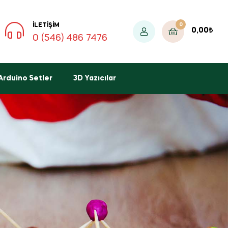
0
İLETIŞIM
0,00
₺
0 (546) 486 7476
Arduino Setler
3D Yazıcılar