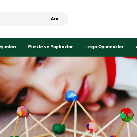
Ara
Oyunları
Puzzle ve Yapbozlar
Lego Oyuncaklar
iketlendi