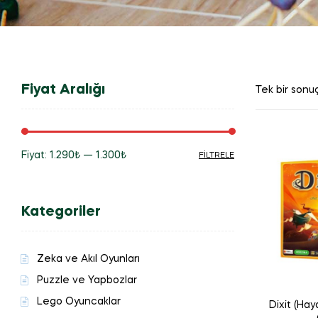
Fiyat Aralığı
Tek bir sonuç
Fiyat:
1.290₺
—
1.300₺
FILTRELE
En
En
düşük
yüksek
Kategoriler
fiyat
fiyat
Zeka ve Akıl Oyunları
Puzzle ve Yapbozlar
Lego Oyuncaklar
Dixit (Hay