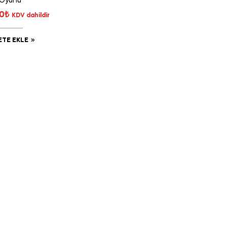
Oyunu
80
₺
KDV dahildir
ETE EKLE