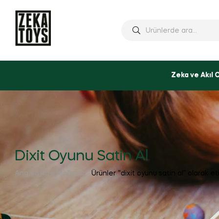
Ara:
Zeka ve Akıl 
Dixit Oyunu Satin Al
Ana Sayfa
Mağaza
Ürünler “dixit oyunu satin al” olarak et