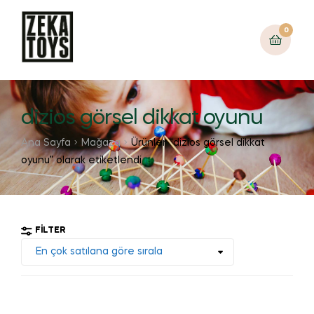
0
dizios görsel dikkat oyunu
Ana Sayfa
Mağaza
Ürünler “dizios görsel dikkat
oyunu” olarak etiketlendi
FILTER