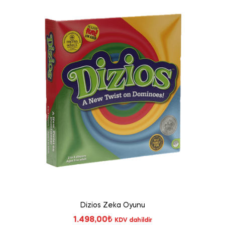
Dizios Zeka Oyunu
1.498,00
₺
KDV dahildir