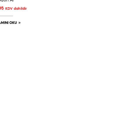
Satın Al
0
₺
KDV dahildir
MINI OKU