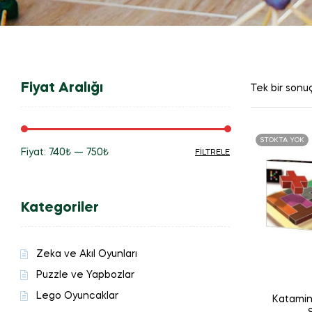
Fiyat Aralığı
Tek bir sonuç
STOKTA YOK
Fiyat:
740₺
—
750₺
FILTRELE
En
En
düşük
yüksek
Kategoriler
fiyat
fiyat
Zeka ve Akıl Oyunları
Puzzle ve Yapbozlar
Lego Oyuncaklar
Katamin