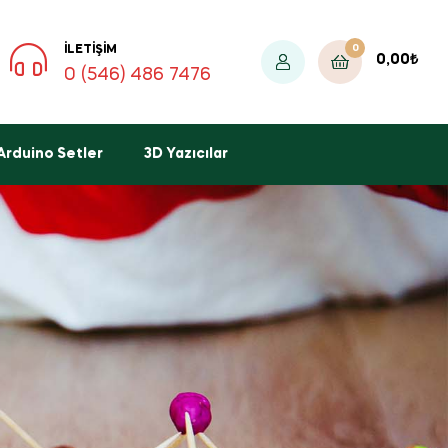
0
İLETIŞIM
0,00
₺
0 (546) 486 7476
Arduino Setler
3D Yazıcılar