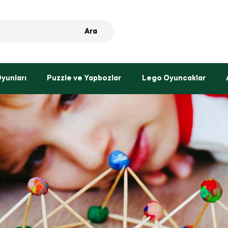
Ara
Oyunları
Puzzle ve Yapbozlar
Lego Oyuncaklar
iketlendi