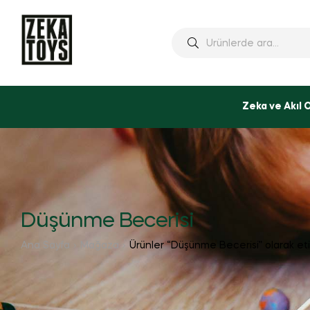
Ara:
Zeka ve Akıl 
Düşünme Becerisi
Ana Sayfa
Mağaza
Ürünler “Düşünme Becerisi” olarak et