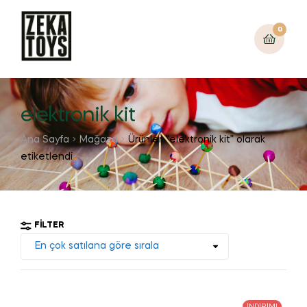
0
elektronik kit
Ana Sayfa
Mağaza
Ürünler “elektronik kit” olarak
etiketlendi
FILTER
İNDIRIM!