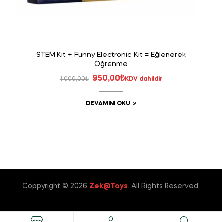
STEM Kit + Funny Electronic Kit = Eğlenerek
Öğrenme
Orijinal
Şu
950,00
₺
1.000,00
₺
KDV dahildir
fiyat:
andaki
DEVAMINI OKU
1.000,00₺.
fiyat:
950,00₺.
Coppyright © 2026
Zek@Toys
. All Rights Reserved.