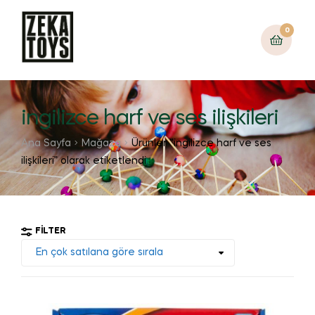
0
ingilizce harf ve ses ilişkileri
Ana Sayfa
Mağaza
Ürünler “ingilizce harf ve ses
ilişkileri” olarak etiketlendi
FILTER