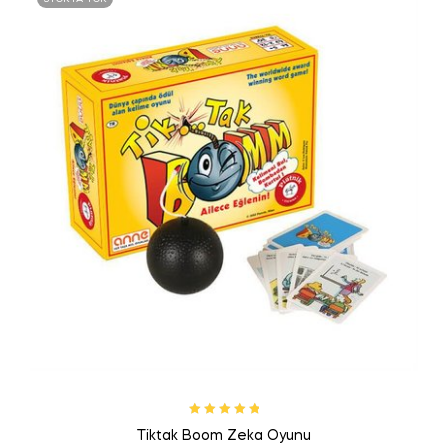
5 üzerinden
Tiktak Boom Zeka Oyunu
5.00
oy aldı