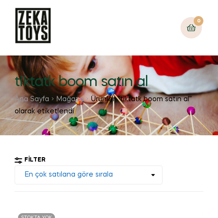
0
tiktatk boom satın al
Ana Sayfa
Mağaza
Ürünler “tiktatk boom satın al”
olarak etiketlendi
FILTER
STOKTA YOK