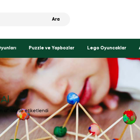
Ara
Oyunları
Puzzle ve Yapbozlar
Lego Oyuncaklar
 Al
n al” olarak etiketlendi