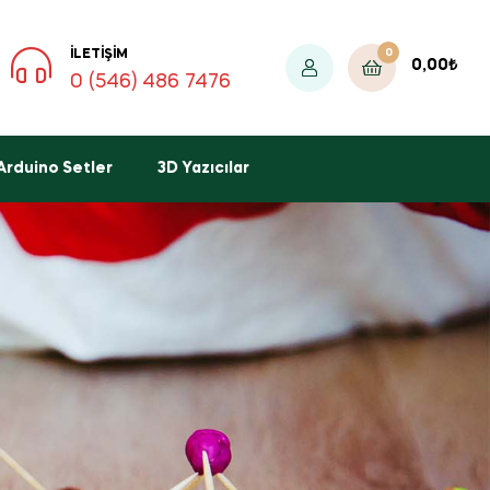
0
İLETIŞIM
0,00
₺
0 (546) 486 7476
Arduino Setler
3D Yazıcılar