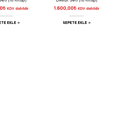
Seti (10 Kitap)
Dikkat Seti (10 Kitap)
00
₺
1.600,00
₺
KDV dahildir
KDV dahildir
ETE EKLE
SEPETE EKLE