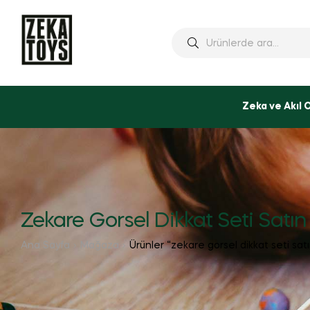
Ara:
Zeka ve Akıl 
Zekare Gorsel Dikkat Seti Satın
Ana Sayfa
Mağaza
Ürünler “zekare gorsel dikkat seti satı