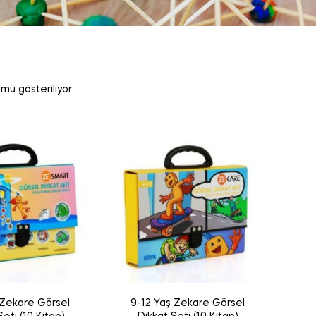
Popülerliğe
mü gösteriliyor
göre
sıralandı
 Zekare Görsel
9-12 Yaş Zekare Görsel