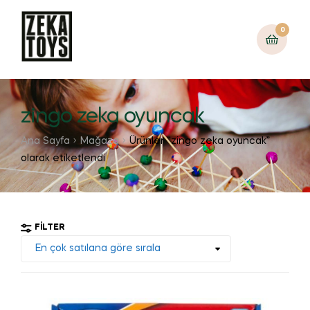
0
zingo zeka oyuncak
Ana Sayfa
Mağaza
Ürünler “zingo zeka oyuncak”
olarak etiketlendi
FILTER