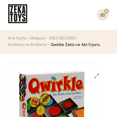
0
Ana Sayfa
Mağaza
ZEKA BECERİSİ
Sıralama ve Sınıflama
Qwirkle Zeka ve Akıl Oyunu