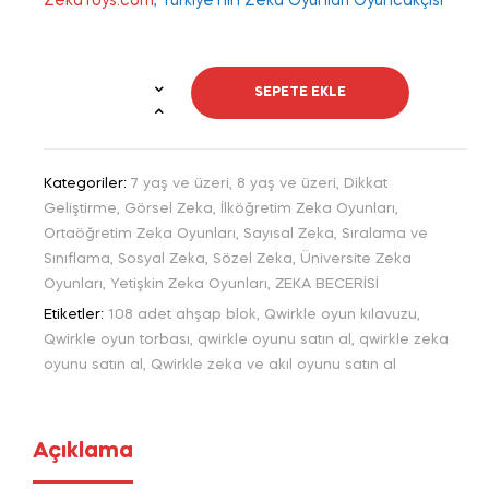
ZekaToys.com
, Türkiye’nin Zeka Oyunları Oyuncakçısı
SEPETE EKLE
Qwirkle
Zeka
ve
Kategoriler:
7 yaş ve üzeri
,
8 yaş ve üzeri
,
Dikkat
Akıl
Geliştirme
,
Görsel Zeka
,
İlköğretim Zeka Oyunları
,
Oyunu
Ortaöğretim Zeka Oyunları
,
Sayısal Zeka
,
Sıralama ve
adet
Sınıflama
,
Sosyal Zeka
,
Sözel Zeka
,
Üniversite Zeka
Oyunları
,
Yetişkin Zeka Oyunları
,
ZEKA BECERİSİ
Etiketler:
108 adet ahşap blok
,
Qwirkle oyun kılavuzu
,
Qwirkle oyun torbası
,
qwirkle oyunu satın al
,
qwirkle zeka
oyunu satın al
,
Qwirkle zeka ve akıl oyunu satın al
Açıklama