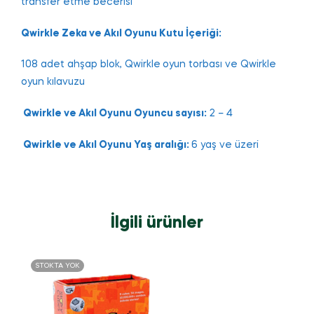
transfer etme becerisi
Qwirkle Zeka ve Akıl Oyunu Kutu İçeriği:
108 adet ahşap blok, Qwirkle
oyun torbası ve Qwirkle
oyun kılavuzu
Qwirkle ve Akıl Oyunu Oyuncu sayısı:
2 – 4
Qwirkle ve Akıl Oyunu Yaş aralığı:
6 yaş ve üzeri
İlgili ürünler
STOKTA YOK