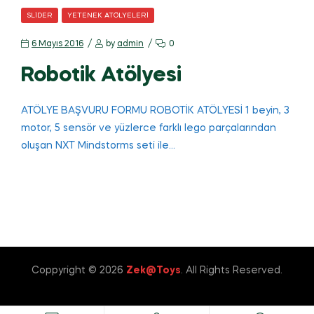
CATEGORIES
SLIDER
YETENEK ATÖLYELERI
6 Mayıs 2016
by
admin
0
Robotik Atölyesi
ATÖLYE BAŞVURU FORMU ROBOTİK ATÖLYESİ 1 beyin, 3
motor, 5 sensör ve yüzlerce farklı lego parçalarından
oluşan NXT Mindstorms seti ile…
Coppyright © 2026
Zek@Toys
. All Rights Reserved.