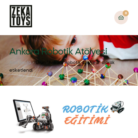
0
Ankara Robotik Atölyesi
Ana Sayfa
Ürün “Ankara Robotik Atölyesi” olarak
etiketlendi