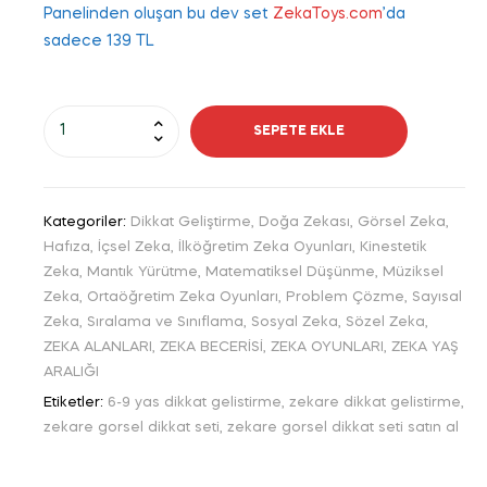
Panelinden oluşan bu dev set
ZekaToys.com
’da
sadece 139 TL
6-
SEPETE EKLE
9
Yaş
Zekare
Kategoriler:
Dikkat Geliştirme
,
Doğa Zekası
,
Görsel Zeka
,
Görsel
Hafıza
,
İçsel Zeka
,
İlköğretim Zeka Oyunları
,
Kinestetik
Dikkat
Zeka
,
Mantık Yürütme
,
Matematiksel Düşünme
,
Müziksel
Seti
Zeka
,
Ortaöğretim Zeka Oyunları
,
Problem Çözme
,
Sayısal
(10
Zeka
,
Sıralama ve Sınıflama
,
Sosyal Zeka
,
Sözel Zeka
,
Kitap)
ZEKA ALANLARI
,
ZEKA BECERİSİ
,
ZEKA OYUNLARI
,
ZEKA YAŞ
adet
ARALIĞI
Etiketler:
6-9 yas dikkat gelistirme
,
zekare dikkat gelistirme
,
zekare gorsel dikkat seti
,
zekare gorsel dikkat seti satın al