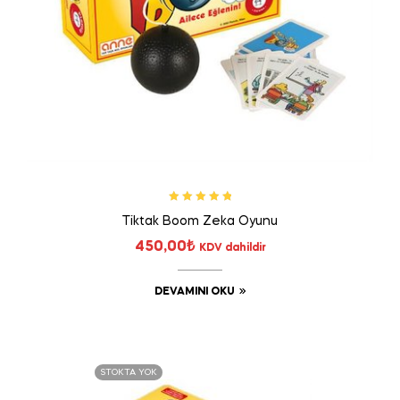
5 üzerinden
Tiktak Boom Zeka Oyunu
5.00
oy aldı
450,00
₺
KDV dahildir
DEVAMINI OKU
STOKTA YOK